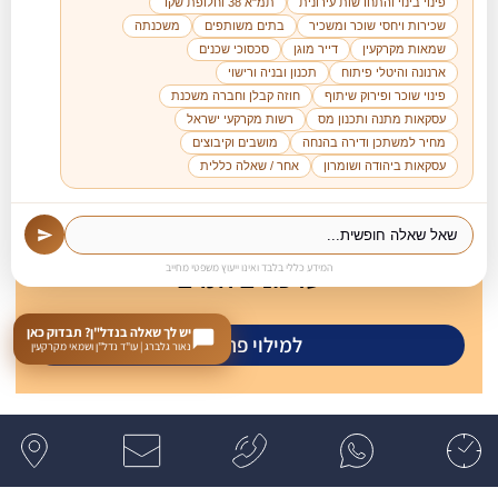
פינוי בינוי והתחדשות עירונית
תמ"א 38 וחלופת שקד
שכירות ויחסי שוכר ומשכיר
בתים משותפים
משכנתה
שמאות מקרקעין
דייר מוגן
סכסוכי שכנים
ארנונה והיטלי פיתוח
תכנון ובניה ורישוי
פינוי שוכר ופירוק שיתוף
חוזה קבלן וחברה משכנת
עסקאות מתנה ותכנון מס
רשות מקרקעי ישראל
מחיר למשתכן ודירה בהנחה
מושבים וקיבוצים
עסקאות ביהודה ושומרון
אחר / שאלה כללית
להצטרפות לרשימת דיוור לקבלת
עדכונים חמים
המידע כללי בלבד ואינו ייעוץ משפטי מחייב
יש לך שאלה בנדל"ן? תבדוק כאן
למילוי פרטים
נאור גלברג | עו"ד נדל"ן ושמאי מקרקעין
משרד עורכי דין מקרקעין נדל"ן נאור גלברג