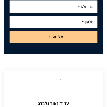
שליחה
עו''ד נאור גלברג