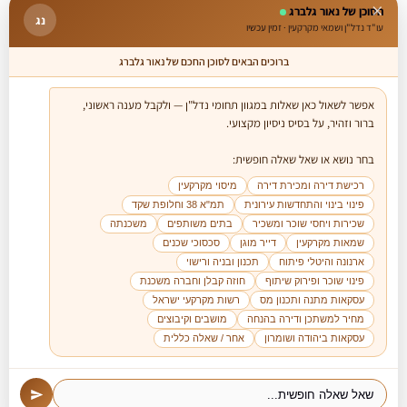
×
הסוכן של נאור גלברג
נג
עו"ד נדל"ן ושמאי מקרקעין · זמין עכשיו
ברוכים הבאים לסוכן החכם של נאור גלברג
אפשר לשאול כאן שאלות במגוון תחומי נדל"ן — ולקבל מענה ראשוני, 
בחר נושא או שאל שאלה חופשית:

רכישת דירה ומכירת דירה
מיסוי מקרקעין
פינוי בינוי והתחדשות עירונית
תמ"א 38 וחלופת שקד
שכירות ויחסי שוכר ומשכיר
בתים משותפים
משכנתה
שמאות מקרקעין
דייר מוגן
סכסוכי שכנים
ארנונה והיטלי פיתוח
תכנון ובניה ורישוי
פינוי שוכר ופירוק שיתוף
חוזה קבלן וחברה משכנת
עסקאות מתנה ותכנון מס
רשות מקרקעי ישראל
מחיר למשתכן ודירה בהנחה
מושבים וקיבוצים
עסקאות ביהודה ושומרון
אחר / שאלה כללית
להצטרפות לרשימת דיוור לקבלת