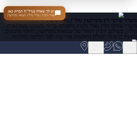
יש לך שאלה בנדל"ן? תבדוק כאן
נאור גלברג | עו"ד נדל"ן ושמאי מקרקעין
משרד עורכי דין מקרקעין נדל"ן נאור גלברג
משרד עורכי הדין נאור גלברג מתמחה בליווי משפטי בעסקאות
נדל״ן, בשילוב יתרון ייחודי של שמאות מקרקעין, לזיהוי סיכונים,
בחינת כדאיות וקבלת החלטות מדויקות לפני רכישה וחתימה.
נח מוזס 2, מגדל "ספייס" קומה 4, ראשון לציון
077-207-5007
050-9734600
office@gelberglaw.co.il
שעות פעילות המשרד:
א’ - ה’ 08:30-19:00
ו’ 08:30-13:00
שבת סגור
עמודי האתר