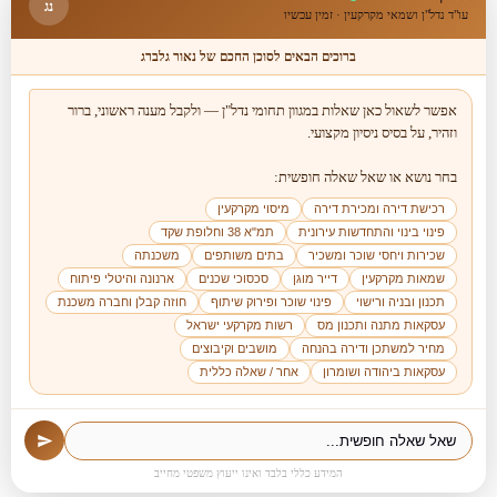
נג
עו"ד נדל"ן ושמאי מקרקעין · זמין עכשיו
ברוכים הבאים לסוכן החכם של נאור גלברג
אפשר לשאול כאן שאלות במגוון תחומי נדל"ן — ולקבל מענה ראשוני, ברור 
בחר נושא או שאל שאלה חופשית:

רכישת דירה ומכירת דירה
מיסוי מקרקעין
אני מסכים/ה ל
מדיניות הפרטיות
פינוי בינוי והתחדשות עירונית
תמ"א 38 וחלופת שקד
של האתר
שכירות ויחסי שוכר ומשכיר
בתים משותפים
משכנתה
שמאות מקרקעין
דייר מוגן
סכסוכי שכנים
ארנונה והיטלי פיתוח
תכנון ובניה ורישוי
פינוי שוכר ופירוק שיתוף
חוזה קבלן וחברה משכנת
עסקאות מתנה ותכנון מס
רשות מקרקעי ישראל
מחיר למשתכן ודירה בהנחה
מושבים וקיבוצים
עסקאות ביהודה ושומרון
אחר / שאלה כללית
להצטרפות לרשימת דיוור לקבלת עדכונים חמים
למילוי פרטים
המידע כללי בלבד ואינו ייעוץ משפטי מחייב