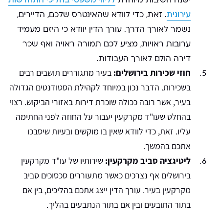
ישנה חשיבות מיוחדת
לליווי משפטי בהליכי התחדשות
עירונית
. זאת, כדי לוודא שהאינטרס שלכם, הדיירים,
נשמר לאורך הדרך. עורך הדין יוודא כי היזם מעמיד
ערובות ראויות, מציע לכם תמורה ראויה ואף שכר
דירה הולם לאורך העבודות.
חוזי שכירות בירושלים:
בעיר מתגוררים תושבים רבים
בשכירות. הדבר נכון במיוחד לקהילת הסטודנטים הגדולה
בעיר, אשר רובה ככולה שוכרת דירות באזורי הביקוש. רצוי
בהחלט שעו"ד מקרקעין יעבור על החוזה לפני החתימה
עליו. זאת, כדי לוודא שאין בו מוקשים ובעיות שיסבכו
אתכם בהמשך.
ליטיגציה סביב מקרקעין:
שירותיו של עו"ד מקרקעין
בירושלים אף נצרכים כאשר מתעוררים סכסוכים סביב
מקרקעין בעיר. עורך הדין ייצג אתכם בהליכים, בין אם
בתור התובעים ובין אם בתור הנתבעים בהליך.