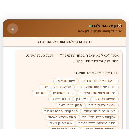
×
הסוכן של נאור גלברג
נג
עו"ד נדל"ן ושמאי מקרקעין · זמין עכשיו
ברוכים הבאים לסוכן החכם של נאור גלברג
אפשר לשאול כאן שאלות במגוון תחומי נדל"ן — ולקבל מענה ראשוני, 
בחר נושא או שאל שאלה חופשית:

רכישת דירה ומכירת דירה
מיסוי מקרקעין
פינוי בינוי והתחדשות עירונית
תמ"א 38 וחלופת שקד
שכירות ויחסי שוכר ומשכיר
בתים משותפים
משכנתה
שמאות מקרקעין
דייר מוגן
סכסוכי שכנים
ארנונה והיטלי פיתוח
תכנון ובניה ורישוי
פינוי שוכר ופירוק שיתוף
חוזה קבלן וחברה משכנת
עסקאות מתנה ותכנון מס
רשות מקרקעי ישראל
מחיר למשתכן ודירה בהנחה
מושבים וקיבוצים