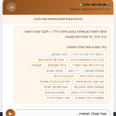
×
הסוכן של נאור גלברג
נג
עו"ד נדל"ן ושמאי מקרקעין · זמין עכשיו
ברוכים הבאים לסוכן החכם של נאור גלברג
אפשר לשאול כאן שאלות במגוון תחומי נדל"ן — ולקבל מענה ראשוני, 
בחר נושא או שאל שאלה חופשית:

רכישת דירה ומכירת דירה
מיסוי מקרקעין
פינוי בינוי והתחדשות עירונית
תמ"א 38 וחלופת שקד
שכירות ויחסי שוכר ומשכיר
בתים משותפים
משכנתה
שמאות מקרקעין
דייר מוגן
סכסוכי שכנים
ארנונה והיטלי פיתוח
תכנון ובניה ורישוי
פינוי שוכר ופירוק שיתוף
חוזה קבלן וחברה משכנת
עסקאות מתנה ותכנון מס
רשות מקרקעי ישראל
מחיר למשתכן ודירה בהנחה
מושבים וקיבוצים
להצטרפות לרשימת דיוור לקבלת
עסקאות ביהודה ושומרון
אחר / שאלה כללית
עדכונים חמים