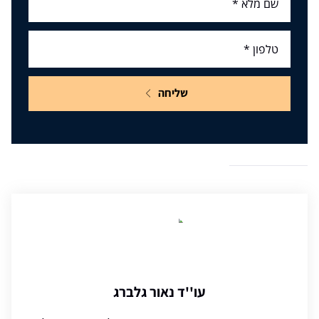
שליחה
עו''ד נאור גלברג