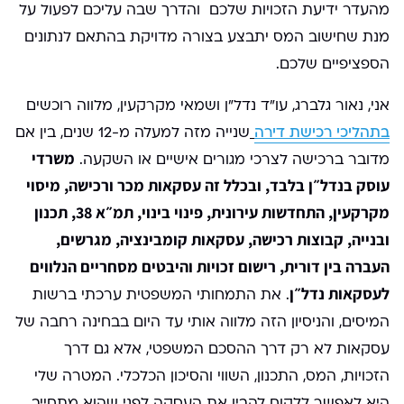
מהעדר ידיעת הזכויות שלכם והדרך שבה עליכם לפעול על
מנת שחישוב המס יתבצע בצורה מדויקת בהתאם לנתונים
הספציפיים שלכם.
אני, נאור גלברג, עו"ד נדל"ן ושמאי מקרקעין, מלווה רוכשים
בתהליכי רכישת דירה
שנייה מזה למעלה מ-12 שנים, בין אם
משרדי
מדובר ברכישה לצרכי מגורים אישיים או השקעה.
עוסק בנדל״ן בלבד, ובכלל זה עסקאות מכר ורכישה, מיסוי
מקרקעין, התחדשות עירונית, פינוי בינוי, תמ״א 38, תכנון
ובנייה, קבוצות רכישה, עסקאות קומבינציה, מגרשים,
העברה בין דורית, רישום זכויות והיבטים מסחריים הנלווים
לעסקאות נדל״ן
. את התמחותי המשפטית ערכתי ברשות
המיסים, והניסיון הזה מלווה אותי עד היום בבחינה רחבה של
עסקאות לא רק דרך ההסכם המשפטי, אלא גם דרך
הזכויות, המס, התכנון, השווי והסיכון הכלכלי. המטרה שלי
היא לאפשר ללקוח להבין את העסקה לפני שהוא מתחייב