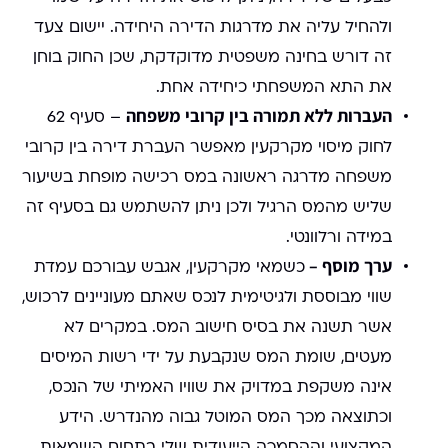
ולהחיל עליה את מדרגות הדירה היחידה. יישום צעד
זה דורש בחינה משפטית מדוקדקת, שכן החוק בוחן
את התא המשפחתי כיחידה אחת.
העברות ללא תמורה בין קרובי משפחה
– סעיף 62
לחוק מיסוי מקרקעין מאפשר העברת דירה בין קרובי
משפחה מדרגה ראשונה במס רכישה מופחת בשיעור
שליש מהמס הרגיל ולכן ניתן להשתמש גם בסעיף זה
במידה ורלוונטי.
ערך מוסף –
כשמאי מקרקעין, אגבש עבורכם עמדת
שווי מבוססת ולגיטימית לנכס שאתם מעוניינים לרכוש,
אשר תשנה את בסיס חישוב המס. במקרים לא
מעטים, שומת המס שנקבעת על ידי רשות המיסים
אינה משקפת במדויק את שוויו האמיתי של הנכס,
וכתוצאה מכך המס המוטל גבוה מהנדרש. הידע
המקצועי וההסמכה הייעודית שלי בתחום השמאות