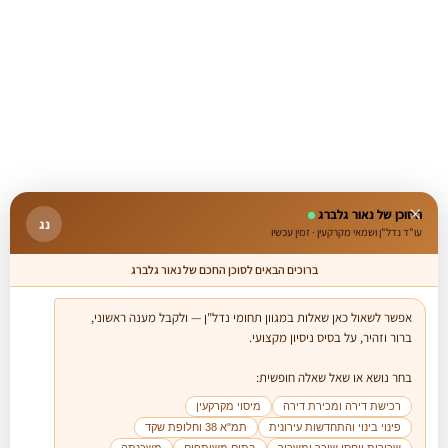
×
הסוכן של נאור גלברג
נג
עו"ד נדל"ן ושמאי מקרקעין · זמין עכשיו
ברוכים הבאים לסוכן החכם של נאור גלברג
אפשר לשאול כאן שאלות במגוון תחומי נדל"ן — ולקבל מענה ראשוני, 
בחר נושא או שאל שאלה חופשית:

רכישת דירה ומכירת דירה
מיסוי מקרקעין
פינוי בינוי והתחדשות עירונית
תמ"א 38 וחלופת שקד