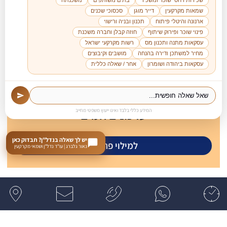
שכירות ויחסי שוכר ומשכיר
בתים משותפים
משכנתה
שמאות מקרקעין
דייר מוגן
סכסוכי שכנים
ארנונה והיטלי פיתוח
תכנון ובניה ורישוי
פינוי שוכר ופירוק שיתוף
חוזה קבלן וחברה משכנת
עסקאות מתנה ותכנון מס
רשות מקרקעי ישראל
מחיר למשתכן ודירה בהנחה
מושבים וקיבוצים
עסקאות ביהודה ושומרון
אחר / שאלה כללית
להצטרפות לרשימת דיוור לקבלת
עדכונים חמים
המידע כללי בלבד ואינו ייעוץ משפטי מחייב
יש לך שאלה בנדל"ן? תבדוק כאן
למילוי פרטים
נאור גלברג | עו"ד נדל"ן ושמאי מקרקעין
משרד עורכי דין מקרקעין נדל"ן נאור גלברג
משרד עורכי הדין נאור גלברג מתמחה בליווי משפטי בעסקאות נדל״ן, בשילוב