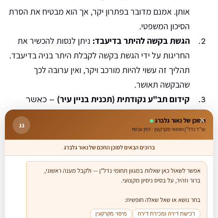
אותן. אמנם מדובר בפתרון יקר, אך הוא מבטיח את הסרת
הסיכון המשפטי.
הגשת בקשה להיתר בדיעבד:
ניתן לנסות להכשיר את
החריגות על ידי הגשת בקשה לקבלת היתר בניה בדיעבד.
תהליך זה עשוי להיות מורכב ויקר, ואין ערובה לכך
שהבקשה תאושר.
קידום תב"ע נקודתית (תכנית בניין עיר)
– כאשר
הבעיה עמוקה יותר ונוגעת לתוכנית עצמה, ייתכן
×
הסוכן של נאור גלברג
נג
שיהיה צורך בהליך תכנוני רחב יותר כמו קידום תב"ע
עו"ד נדל"ן ושמאי מקרקעין · זמין עכשיו
נקודתית לצרכי הגדלת זכויות הבניה ואישור החריגות.
ברוכים הבאים לסוכן החכם של נאור גלברג
השארת המצב הקיים תוך נקיטת צעדים להקטנת
הסיכון:
במקרים מסוימים, כאשר החריגות אינן
אפשר לשאול כאן שאלות במגוון תחומי נדל"ן — ולקבל מענה ראשוני, 
משמעותיות והסיכון המשפטי נמוך, ניתן לשקול להשאיר
בחר נושא או שאל שאלה חופשית:

את המצב כפי שהוא. עם זאת, מומלץ לנקוט צעדים
להקטנת הסיכון, כגון רכישת ביטוח מתאים או הפרשת
רכישת דירה ומכירת דירה
מיסוי מקרקעין