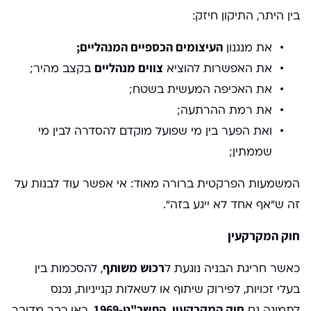
בין היתר, התיקון חיזק:
העיצומים הכספיים המנהליים;
את מנגנון
צווים מנהליים
את האפשרות להוציא
בקצב מהיר;
את האכיפה המעשית בשטח;
את רמת ההרתעה;
ואת הפער בין מי שפועל מוקדם להסדרה לבין מי
שממתין;
המשמעות הפרקטית ברורה מאוד: אי אפשר עוד לבנות על
זה ש"אף אחד לא ייגע בזה".
חוק המקרקעין
רכוש משותף
כאשר חריגת הבניה נוגעת ל
, להסכמות בין
בעלי זכויות, לפירוק שיתוף או לשאלות קנייניות, נכנס
חוק המקרקעין, התשכ"ט-1969
לתמונה גם
. כאן כבר מדובר