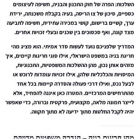
השלכות: הפרה של חוק התכנון והבניה, חשיפה לעיצומים
כספיים, סיכון של צו הריסה, בעיה בקבלת משכנתה, ירידת
ערך, קשיים ברישום, קושי במכירה עתידית, חשיפה לתביעה
מצד קונה, ואף סכסוכים בין שכנים ובעלי זכויות אחרים.
המדריך שלפניכם נועד לעשות סדר אמיתי. הוא מציג מהי
חריגת בניה במשפט הישראלי, אילו סוגי חריגות קיימים, איך
מזהים אותן נכון, מהן ההשלכות המשפטיות, התכנוניות,
המיסויות והכלכליות שלהן, אילו זכויות עומדות לרוכש או
לבעל נכס, ואילו דרכי פעולה והסדרה קיימות בכל אחד
מהתרחישים המרכזיים. המטרה כאן איננה להפחיד, אלא
לייצר תמונה מלאה, מקצועית, פרקטית וברורה, כדי שאפשר
יהיה לקבל החלטות מתוך ידיעה לא מתוך תקווה.
מהן חריגות בניה – הגדרה משפטית מדויקת