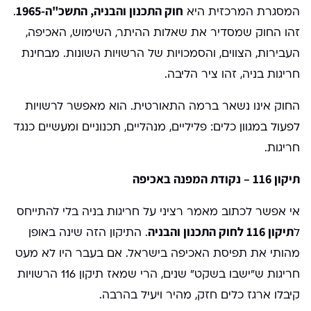
חוק התכנון והבניה, התשכ"ה-1965
המסגרת המרכזית היא
.
זהו החוק שמסדיר את שאלות ההיתר, השימוש, האכיפה,
העבירות, הצווים, והסמכויות של הרשויות השונות. מבחינת
חריגות בניה, זהו ציר הליבה.
החוק אינו נשאר ברמה התאורטית. הוא מאפשר לרשויות
לפעול במגוון כלים: פליליים, מנהליים, תכנוניים ומעשיים כנגד
חריגות.
תיקון 116 – נקודת המפנה באכיפה
אי אפשר לכתוב מאמר רציני על חריגות בניה בלי להתייחס
תיקון 116 לחוק התכנון והבניה
ל
. התיקון הזה שינה באופן
מהותי את תפיסת האכיפה בישראל. אם בעבר היו לא מעט
חריגות ש"ישבו בשקט" שנים, הרי שמאז תיקון 116 הרשויות
קיבלו ארגז כלים חזק, מהיר ויעיל בהרבה.