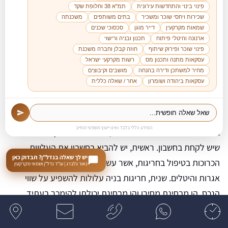
פינוי בינוי והתחדשות עירונית
תמ"א 38 וחלופת שקד
כספים לכיסוי הוצאות משפטיות פוטנציאליות.
שכירות ויחסי שוכר ומשכיר
בתים משותפים
משכנתה
שמאות מקרקעין
דייר מוגן
סכסוכי שכנים
בכל אחד מהמקרים, מומלץ להתייעץ עם עורך דין המתמחה
ארנונה והיטלי פיתוח
תכנון ובניה ורישוי
פינוי שוכר ופירוק שיתוף
חוזה קבלן וחברה משכנת
בדיני מקרקעין ועם מהנדס או אדריכל לפני קבלת החלטה
עסקאות מתנה ותכנון מס
רשות מקרקעי ישראל
בנוגע לדרך הפעולה המתאימה ביותר.
מחיר למשתכן ודירה בהנחה
מושבים וקיבוצים
עסקאות ביהודה ושומרון
אחר / שאלה כללית
שיקולים נוספים ברכישת נכס עם חריגות בניה
המידע כללי בלבד ואינו ייעוץ משפטי מחייב
בעת רכישת נכס עם חריגות בניה, ישנם מספר שיקולים נוספים
שיש לקחת בחשבון. ראשית, יש להביא בחשבון את העלויות
יש לך שאלה בנדל"ן? תבדוק כאן
הכרוכות בטיפול בחריגות, אשר עשויות לכלול הוצאות משפטיות,
נאור גלברג | עו"ד נדל"ן ושמאי מקרקעין
אגרות והיטלים. שנית, חריגות בניה עלולות להשפיע על שווי
הנכס, הן מבחינת מחירו והן מבחינת יכולתו להימכר בעתיד.
שלישית, קיומן של חריגות בניה עלול להקשות על קבלת
משכנתא מהבנק, מה שיכול להשפיע על יכולת המימון של